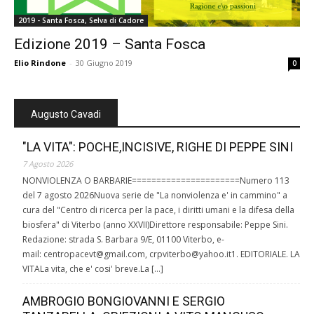
2019 - Santa Fosca, Selva di Cadore
Edizione 2019 – Santa Fosca
Elio Rindone
-
30 Giugno 2019
0
Augusto Cavadi
"LA VITA": POCHE,INCISIVE, RIGHE DI PEPPE SINI
7 Agosto 2026
NONVIOLENZA O BARBARIE======================Numero 113
del 7 agosto 2026Nuova serie de "La nonviolenza e' in cammino" a
cura del "Centro di ricerca per la pace, i diritti umani e la difesa della
biosfera" di Viterbo (anno XXVII)Direttore responsabile: Peppe Sini.
Redazione: strada S. Barbara 9/E, 01100 Viterbo, e-
mail: centropacevt@gmail.com, crpviterbo@yahoo.it1. EDITORIALE. LA
VITALa vita, che e' cosi' breve.La […]
AMBROGIO BONGIOVANNI E SERGIO