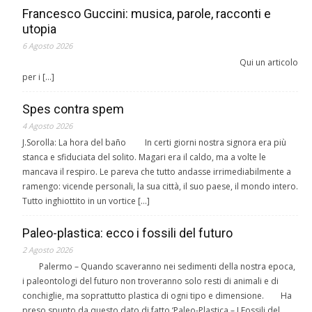
Francesco Guccini: musica, parole, racconti e
utopia
6 Agosto 2026
Qui un articolo
per i […]
Spes contra spem
4 Agosto 2026
J.Sorolla: La hora del baño In certi giorni nostra signora era più
stanca e sfiduciata del solito. Magari era il caldo, ma a volte le
mancava il respiro. Le pareva che tutto andasse irrimediabilmente a
ramengo: vicende personali, la sua città, il suo paese, il mondo intero.
Tutto inghiottito in un vortice […]
Paleo-plastica: ecco i fossili del futuro
2 Agosto 2026
Palermo – Quando scaveranno nei sedimenti della nostra epoca,
i paleontologi del futuro non troveranno solo resti di animali e di
conchiglie, ma soprattutto plastica di ogni tipo e dimensione. Ha
preso spunto da questo dato di fatto ‘Paleo-Plastica – I Fossili del