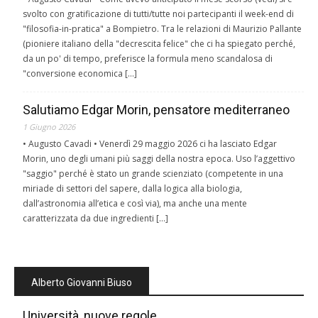
svolto con gratificazione di tutti/tutte noi partecipanti il week-end di
"filosofia-in-pratica" a Bompietro. Tra le relazioni di Maurizio Pallante
(pioniere italiano della "decrescita felice" che ci ha spiegato perché,
da un po' di tempo, preferisce la formula meno scandalosa di
"conversione economica […]
Salutiamo Edgar Morin, pensatore mediterraneo
1 Giugno 2026
• Augusto Cavadi • Venerdì 29 maggio 2026 ci ha lasciato Edgar
Morin, uno degli umani più saggi della nostra epoca. Uso l’aggettivo
"saggio" perché è stato un grande scienziato (competente in una
miriade di settori del sapere, dalla logica alla biologia,
dall’astronomia all’etica e così via), ma anche una mente
caratterizzata da due ingredienti […]
Alberto Giovanni Biuso
Università, nuove regole