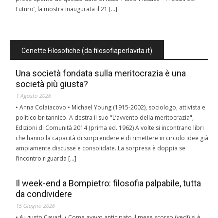
Futuro’, la mostra inaugurata il 21 […]
Cenette Filosofiche (da filosofiaperlavita.it)
Una società fondata sulla meritocrazia è una
società più giusta?
1 Agosto 2026
• Anna Colaiacovo • Michael Young (1915-2002), sociologo, attivista e
politico britannico. A destra il suo "L’avvento della meritocrazia",
Edizioni di Comunità 2014 (prima ed. 1962) A volte si incontrano libri
che hanno la capacità di sorprendere e di rimettere in circolo idee già
ampiamente discusse e consolidate. La sorpresa è doppia se
l’incontro riguarda […]
Il week-end a Bompietro: filosofia palpabile, tutta
da condividere
15 Giugno 2026
• Augusto Cavadi • Come avevo anticipato il mese scorso (vedi) si è