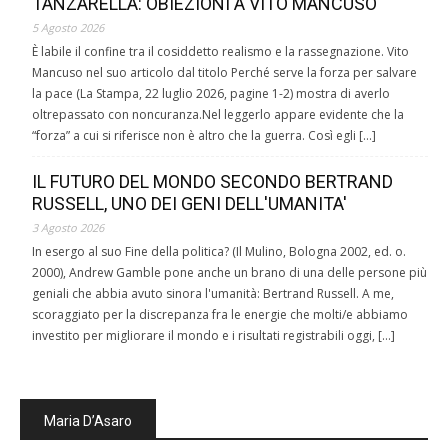
TANZARELLA: OBIEZIONI A VITO MANCUSO
5 Agosto 2026
È labile il confine tra il cosiddetto realismo e la rassegnazione. Vito
Mancuso nel suo articolo dal titolo Perché serve la forza per salvare
la pace (La Stampa, 22 luglio 2026, pagine 1-2) mostra di averlo
oltrepassato con noncuranza.Nel leggerlo appare evidente che la
“forza” a cui si riferisce non è altro che la guerra. Così egli […]
IL FUTURO DEL MONDO SECONDO BERTRAND
RUSSELL, UNO DEI GENI DELL'UMANITA'
3 Agosto 2026
In esergo al suo Fine della politica? (Il Mulino, Bologna 2002, ed. o.
2000), Andrew Gamble pone anche un brano di una delle persone più
geniali che abbia avuto sinora l'umanità: Bertrand Russell. A me,
scoraggiato per la discrepanza fra le energie che molti/e abbiamo
investito per migliorare il mondo e i risultati registrabili oggi, […]
Maria D’Asaro