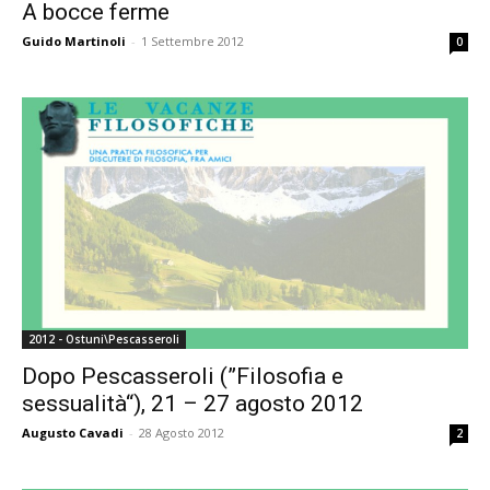
A bocce ferme
Guido Martinoli
-
1 Settembre 2012
0
2012 - Ostuni\Pescasseroli
Dopo Pescasseroli (”Filosofia e
sessualità“), 21 – 27 agosto 2012
Augusto Cavadi
-
28 Agosto 2012
2