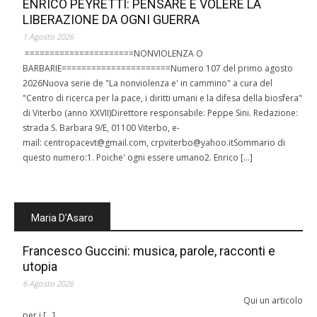
ENRICO PEYRETTI: PENSARE E VOLERE LA
LIBERAZIONE DA OGNI GUERRA
1 Agosto 2026
======================NONVIOLENZA O
BARBARIE======================Numero 107 del primo agosto
2026Nuova serie de "La nonviolenza e' in cammino" a cura del
"Centro di ricerca per la pace, i diritti umani e la difesa della biosfera"
di Viterbo (anno XXVII)Direttore responsabile: Peppe Sini. Redazione:
strada S. Barbara 9/E, 01100 Viterbo, e-
mail: centropacevt@gmail.com, crpviterbo@yahoo.itSommario di
questo numero:1. Poiche' ogni essere umano2. Enrico […]
Maria D’Asaro
Francesco Guccini: musica, parole, racconti e
utopia
6 Agosto 2026
Qui un articolo
per i […]