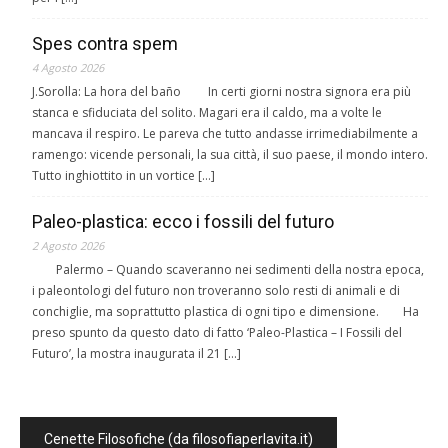
Spes contra spem
4 Agosto 2026
J.Sorolla: La hora del baño In certi giorni nostra signora era più
stanca e sfiduciata del solito. Magari era il caldo, ma a volte le
mancava il respiro. Le pareva che tutto andasse irrimediabilmente a
ramengo: vicende personali, la sua città, il suo paese, il mondo intero.
Tutto inghiottito in un vortice […]
Paleo-plastica: ecco i fossili del futuro
2 Agosto 2026
Palermo – Quando scaveranno nei sedimenti della nostra epoca,
i paleontologi del futuro non troveranno solo resti di animali e di
conchiglie, ma soprattutto plastica di ogni tipo e dimensione. Ha
preso spunto da questo dato di fatto ‘Paleo-Plastica – I Fossili del
Futuro’, la mostra inaugurata il 21 […]
Cenette Filosofiche (da filosofiaperlavita.it)