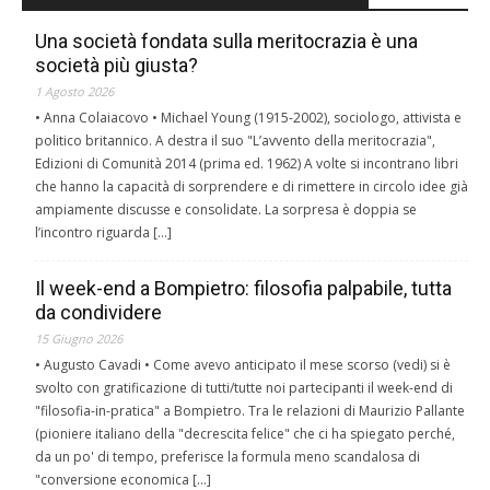
Una società fondata sulla meritocrazia è una
società più giusta?
1 Agosto 2026
• Anna Colaiacovo • Michael Young (1915-2002), sociologo, attivista e
politico britannico. A destra il suo "L’avvento della meritocrazia",
Edizioni di Comunità 2014 (prima ed. 1962) A volte si incontrano libri
che hanno la capacità di sorprendere e di rimettere in circolo idee già
ampiamente discusse e consolidate. La sorpresa è doppia se
l’incontro riguarda […]
Il week-end a Bompietro: filosofia palpabile, tutta
da condividere
15 Giugno 2026
• Augusto Cavadi • Come avevo anticipato il mese scorso (vedi) si è
svolto con gratificazione di tutti/tutte noi partecipanti il week-end di
"filosofia-in-pratica" a Bompietro. Tra le relazioni di Maurizio Pallante
(pioniere italiano della "decrescita felice" che ci ha spiegato perché,
da un po' di tempo, preferisce la formula meno scandalosa di
"conversione economica […]