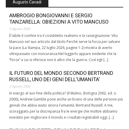
Augusto Cavadi
AMBROGIO BONGIOVANNI E SERGIO
TANZARELLA: OBIEZIONI A VITO MANCUSO
5 Agosto 2026
È labile il confine tra il cosiddetto realismo e la rassegnazione. Vito
Mancuso nel suo articolo dal titolo Perché serve la forza per salvare
la pace (La Stampa, 22 luglio 2026, pagine 1-2) mostra di averlo
oltrepassato con noncuranza.Nel leggerlo appare evidente che la
“forza” a cui si riferisce non è altro che la guerra. Così egli […]
IL FUTURO DEL MONDO SECONDO BERTRAND
RUSSELL, UNO DEI GENI DELL'UMANITA'
3 Agosto 2026
In esergo al suo Fine della politica? (Il Mulino, Bologna 2002, ed. o.
2000), Andrew Gamble pone anche un brano di una delle persone più
geniali che abbia avuto sinora l'umanità: Bertrand Russell. A me,
scoraggiato per la discrepanza fra le energie che molti/e abbiamo
investito per migliorare il mondo e i risultati registrabili oggi, […]