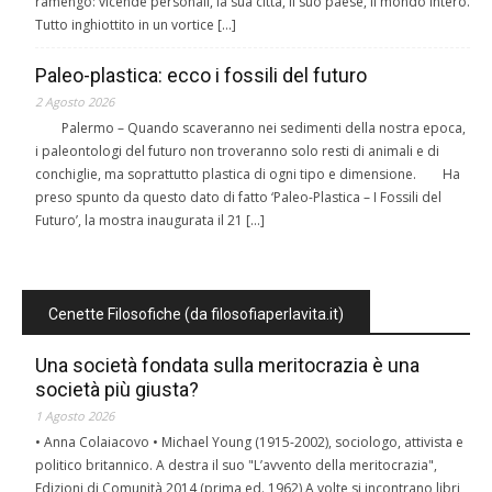
ramengo: vicende personali, la sua città, il suo paese, il mondo intero.
Tutto inghiottito in un vortice […]
Paleo-plastica: ecco i fossili del futuro
2 Agosto 2026
Palermo – Quando scaveranno nei sedimenti della nostra epoca,
i paleontologi del futuro non troveranno solo resti di animali e di
conchiglie, ma soprattutto plastica di ogni tipo e dimensione. Ha
preso spunto da questo dato di fatto ‘Paleo-Plastica – I Fossili del
Futuro’, la mostra inaugurata il 21 […]
Cenette Filosofiche (da filosofiaperlavita.it)
Una società fondata sulla meritocrazia è una
società più giusta?
1 Agosto 2026
• Anna Colaiacovo • Michael Young (1915-2002), sociologo, attivista e
politico britannico. A destra il suo "L’avvento della meritocrazia",
Edizioni di Comunità 2014 (prima ed. 1962) A volte si incontrano libri