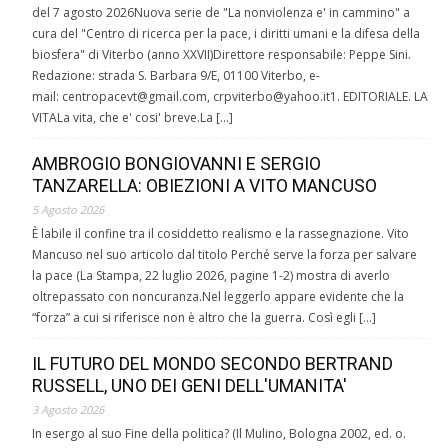
del 7 agosto 2026Nuova serie de "La nonviolenza e' in cammino" a
cura del "Centro di ricerca per la pace, i diritti umani e la difesa della
biosfera" di Viterbo (anno XXVII)Direttore responsabile: Peppe Sini.
Redazione: strada S. Barbara 9/E, 01100 Viterbo, e-
mail: centropacevt@gmail.com, crpviterbo@yahoo.it1. EDITORIALE. LA
VITALa vita, che e' cosi' breve.La […]
AMBROGIO BONGIOVANNI E SERGIO
TANZARELLA: OBIEZIONI A VITO MANCUSO
5 Agosto 2026
È labile il confine tra il cosiddetto realismo e la rassegnazione. Vito
Mancuso nel suo articolo dal titolo Perché serve la forza per salvare
la pace (La Stampa, 22 luglio 2026, pagine 1-2) mostra di averlo
oltrepassato con noncuranza.Nel leggerlo appare evidente che la
“forza” a cui si riferisce non è altro che la guerra. Così egli […]
IL FUTURO DEL MONDO SECONDO BERTRAND
RUSSELL, UNO DEI GENI DELL'UMANITA'
3 Agosto 2026
In esergo al suo Fine della politica? (Il Mulino, Bologna 2002, ed. o.