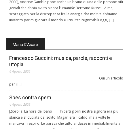
2000), Andrew Gamble pone anche un brano di una delle persone più
geniali che abbia avuto sinora l'umanità: Bertrand Russell. A me,
scoraggiato per la discrepanza fra le energie che molti/e abbiamo
investito per migliorare il mondo e i risultati registrabili oggi, […]
Maria D’Asaro
Francesco Guccini: musica, parole, racconti e
utopia
6 Agosto 2026
Qui un articolo
per i […]
Spes contra spem
4 Agosto 2026
J.Sorolla: La hora del baño In certi giorni nostra signora era più
stanca e sfiduciata del solito. Magari era il caldo, ma a volte le
mancava il respiro. Le pareva che tutto andasse irrimediabilmente a