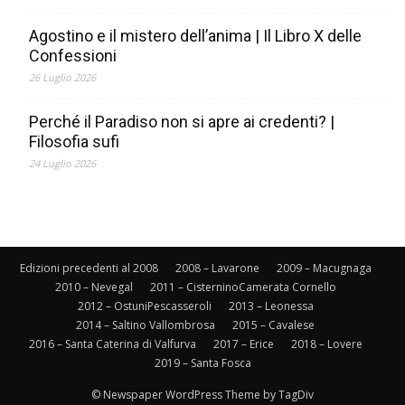
Agostino e il mistero dell’anima | Il Libro X delle
Confessioni
26 Luglio 2026
Perché il Paradiso non si apre ai credenti? |
Filosofia sufi
24 Luglio 2026
Edizioni precedenti al 2008
2008 – Lavarone
2009 – Macugnaga
2010 – Nevegal
2011 – CisterninoCamerata Cornello
2012 – OstuniPescasseroli
2013 – Leonessa
2014 – Saltino Vallombrosa
2015 – Cavalese
2016 – Santa Caterina di Valfurva
2017 – Erice
2018 – Lovere
2019 – Santa Fosca
© Newspaper WordPress Theme by TagDiv