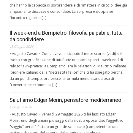
che hanno la capacità di sorprendere e di rimettere in circolo idee già
ampiamente discusse e consolidate. La sorpresa è doppia se
l’incontro riguarda […]
Il week-end a Bompietro: filosofia palpabile, tutta
da condividere
15 Giugno 2026
• Augusto Cavadi • Come avevo anticipato il mese scorso (vedi) si è
svolto con gratificazione di tutti/tutte noi partecipanti il week-end di
"filosofia-in-pratica" a Bompietro. Tra le relazioni di Maurizio Pallante
(pioniere italiano della "decrescita felice" che ci ha spiegato perché,
da un po' di tempo, preferisce la formula meno scandalosa di
"conversione economica […]
Salutiamo Edgar Morin, pensatore mediterraneo
1 Giugno 2026
• Augusto Cavadi • Venerdì 29 maggio 2026 ci ha lasciato Edgar
Morin, uno degli umani più saggi della nostra epoca. Uso l’aggettivo
"saggio" perché è stato un grande scienziato (competente in una
miriade di settori del sapere, dalla logica alla biologia,