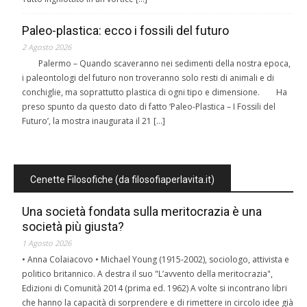
Paleo-plastica: ecco i fossili del futuro
2 Agosto 2026
Palermo – Quando scaveranno nei sedimenti della nostra epoca,
i paleontologi del futuro non troveranno solo resti di animali e di
conchiglie, ma soprattutto plastica di ogni tipo e dimensione. Ha
preso spunto da questo dato di fatto ‘Paleo-Plastica – I Fossili del
Futuro’, la mostra inaugurata il 21 […]
Cenette Filosofiche (da filosofiaperlavita.it)
Una società fondata sulla meritocrazia è una
società più giusta?
1 Agosto 2026
• Anna Colaiacovo • Michael Young (1915-2002), sociologo, attivista e
politico britannico. A destra il suo "L’avvento della meritocrazia",
Edizioni di Comunità 2014 (prima ed. 1962) A volte si incontrano libri
che hanno la capacità di sorprendere e di rimettere in circolo idee già