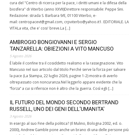
cura del "Centro di ricerca per la pace, i diritti umani e la difesa della
biosfera" di Viterbo (anno XXVII)Direttore responsabile: Peppe Sini.
Redazione: strada S. Barbara 9/E, 01100 Viterbo, e-
mail: centropacevt@gmail.com, crpviterbo@yahoo.it1. EDITORIALE. LA
VITALa vita, che e' cosi' breve.La […]
AMBROGIO BONGIOVANNI E SERGIO
TANZARELLA: OBIEZIONI A VITO MANCUSO
5 Agosto 2026
È labile il confine tra il cosiddetto realismo e la rassegnazione. Vito
Mancuso nel suo articolo dal titolo Perché serve la forza per salvare
la pace (La Stampa, 22 luglio 2026, pagine 1-2) mostra di averlo
oltrepassato con noncuranza.Nel leggerlo appare evidente che la
“forza” a cui si riferisce non è altro che la guerra. Così egli […]
IL FUTURO DEL MONDO SECONDO BERTRAND
RUSSELL, UNO DEI GENI DELL'UMANITA'
3 Agosto 2026
In esergo al suo Fine della politica? (Il Mulino, Bologna 2002, ed. o.
2000), Andrew Gamble pone anche un brano di una delle persone più