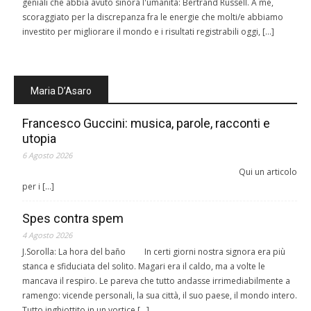
geniali che abbia avuto sinora l'umanità: Bertrand Russell. A me,
scoraggiato per la discrepanza fra le energie che molti/e abbiamo
investito per migliorare il mondo e i risultati registrabili oggi, […]
Maria D’Asaro
Francesco Guccini: musica, parole, racconti e
utopia
6 Agosto 2026
Qui un articolo
per i […]
Spes contra spem
4 Agosto 2026
J.Sorolla: La hora del baño In certi giorni nostra signora era più
stanca e sfiduciata del solito. Magari era il caldo, ma a volte le
mancava il respiro. Le pareva che tutto andasse irrimediabilmente a
ramengo: vicende personali, la sua città, il suo paese, il mondo intero.
Tutto inghiottito in un vortice […]