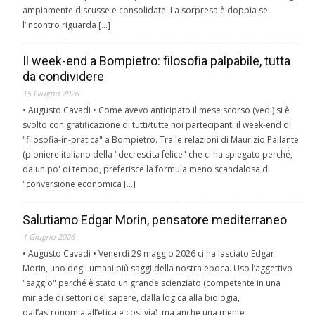
ampiamente discusse e consolidate. La sorpresa è doppia se
l’incontro riguarda […]
Il week-end a Bompietro: filosofia palpabile, tutta
da condividere
15 Giugno 2026
• Augusto Cavadi • Come avevo anticipato il mese scorso (vedi) si è
svolto con gratificazione di tutti/tutte noi partecipanti il week-end di
"filosofia-in-pratica" a Bompietro. Tra le relazioni di Maurizio Pallante
(pioniere italiano della "decrescita felice" che ci ha spiegato perché,
da un po' di tempo, preferisce la formula meno scandalosa di
"conversione economica […]
Salutiamo Edgar Morin, pensatore mediterraneo
1 Giugno 2026
• Augusto Cavadi • Venerdì 29 maggio 2026 ci ha lasciato Edgar
Morin, uno degli umani più saggi della nostra epoca. Uso l’aggettivo
"saggio" perché è stato un grande scienziato (competente in una
miriade di settori del sapere, dalla logica alla biologia,
dall’astronomia all’etica e così via), ma anche una mente