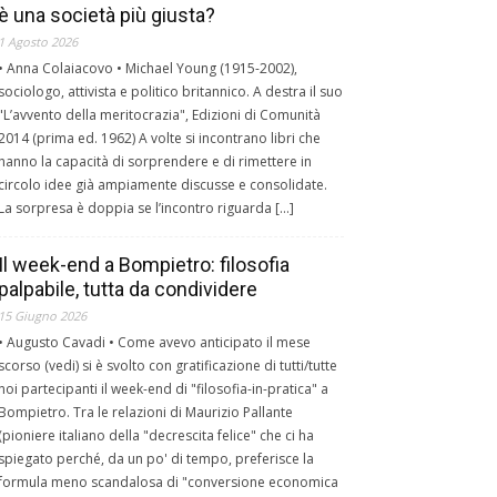
è una società più giusta?
1 Agosto 2026
• Anna Colaiacovo • Michael Young (1915-2002),
sociologo, attivista e politico britannico. A destra il suo
"L’avvento della meritocrazia", Edizioni di Comunità
2014 (prima ed. 1962) A volte si incontrano libri che
hanno la capacità di sorprendere e di rimettere in
circolo idee già ampiamente discusse e consolidate.
La sorpresa è doppia se l’incontro riguarda […]
Il week-end a Bompietro: filosofia
palpabile, tutta da condividere
15 Giugno 2026
• Augusto Cavadi • Come avevo anticipato il mese
scorso (vedi) si è svolto con gratificazione di tutti/tutte
noi partecipanti il week-end di "filosofia-in-pratica" a
Bompietro. Tra le relazioni di Maurizio Pallante
(pioniere italiano della "decrescita felice" che ci ha
spiegato perché, da un po' di tempo, preferisce la
formula meno scandalosa di "conversione economica