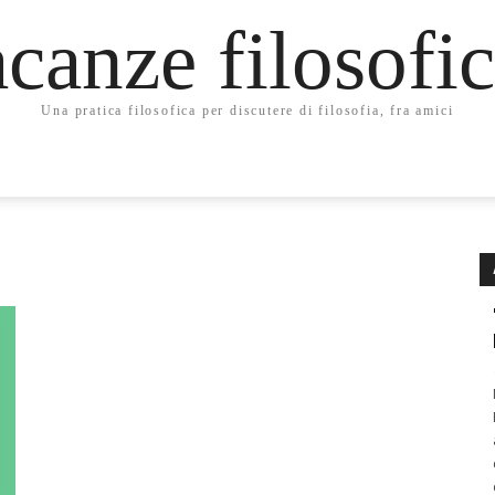
canze filosofi
Una pratica filosofica per discutere di filosofia, fra amici