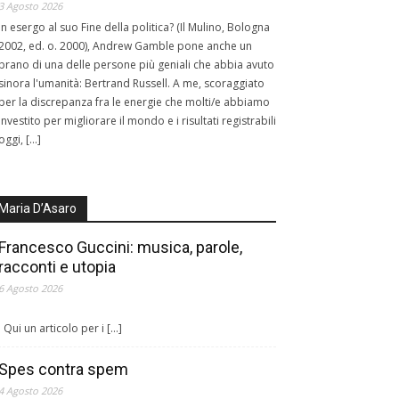
3 Agosto 2026
In esergo al suo Fine della politica? (Il Mulino, Bologna
2002, ed. o. 2000), Andrew Gamble pone anche un
brano di una delle persone più geniali che abbia avuto
sinora l'umanità: Bertrand Russell. A me, scoraggiato
per la discrepanza fra le energie che molti/e abbiamo
investito per migliorare il mondo e i risultati registrabili
oggi, […]
Maria D’Asaro
Francesco Guccini: musica, parole,
racconti e utopia
6 Agosto 2026
Qui un articolo per i […]
Spes contra spem
4 Agosto 2026