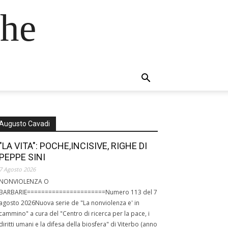
che
Augusto Cavadi
"LA VITA": POCHE,INCISIVE, RIGHE DI
PEPPE SINI
7 Agosto 2026
NONVIOLENZA O
BARBARIE======================Numero 113 del 7
agosto 2026Nuova serie de "La nonviolenza e' in
cammino" a cura del "Centro di ricerca per la pace, i
diritti umani e la difesa della biosfera" di Viterbo (anno