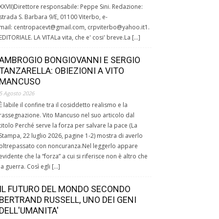
XXVII)Direttore responsabile: Peppe Sini. Redazione:
strada S. Barbara 9/E, 01100 Viterbo, e-
mail: centropacevt@gmail.com, crpviterbo@yahoo.it1.
EDITORIALE. LA VITALa vita, che e' cosi' breve.La […]
AMBROGIO BONGIOVANNI E SERGIO
TANZARELLA: OBIEZIONI A VITO
MANCUSO
5 Agosto 2026
È labile il confine tra il cosiddetto realismo e la
rassegnazione. Vito Mancuso nel suo articolo dal
titolo Perché serve la forza per salvare la pace (La
Stampa, 22 luglio 2026, pagine 1-2) mostra di averlo
oltrepassato con noncuranza.Nel leggerlo appare
evidente che la “forza” a cui si riferisce non è altro che
la guerra. Così egli […]
IL FUTURO DEL MONDO SECONDO
BERTRAND RUSSELL, UNO DEI GENI
DELL'UMANITA'