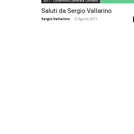
2011 - Cisternino\Camerata Cornello
Saluti da Sergio Vallarino
Sergio Vallarino
-
12 Agosto 2011