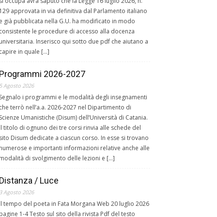
si occupa avrà saputo che la Legge 16 luglio 2026, n.
129 approvata in via definitiva dal Parlamento italiano
e già pubblicata nella G.U. ha modificato in modo
consistente le procedure di accesso alla docenza
universitaria. Inserisco qui sotto due pdf che aiutano a
capire in quale […]
Programmi 2026-2027
5 Agosto 2026
Segnalo i programmi e le modalità degli insegnamenti
che terrò nell’a.a. 2026-2027 nel Dipartimento di
Scienze Umanistiche (Disum) dell’Università di Catania.
Il titolo di ognuno dei tre corsi rinvia alle schede del
sito Disum dedicate a ciascun corso. In esse si trovano
numerose e importanti informazioni relative anche alle
modalità di svolgimento delle lezioni e […]
Distanza / Luce
3 Agosto 2026
Il tempo del poeta in Fata Morgana Web 20 luglio 2026
pagine 1-4 Testo sul sito della rivista Pdf del testo