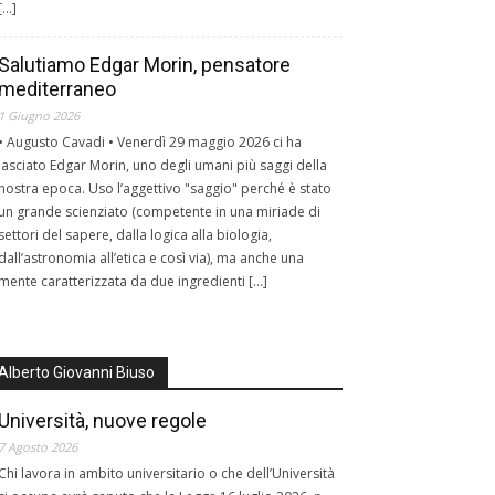
[…]
Salutiamo Edgar Morin, pensatore
mediterraneo
1 Giugno 2026
• Augusto Cavadi • Venerdì 29 maggio 2026 ci ha
lasciato Edgar Morin, uno degli umani più saggi della
nostra epoca. Uso l’aggettivo "saggio" perché è stato
un grande scienziato (competente in una miriade di
settori del sapere, dalla logica alla biologia,
dall’astronomia all’etica e così via), ma anche una
mente caratterizzata da due ingredienti […]
Alberto Giovanni Biuso
Università, nuove regole
7 Agosto 2026
Chi lavora in ambito universitario o che dell’Università