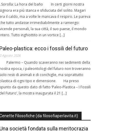
J.Sorolla: La hora del baño In certi giorni nostra
signora era più stanca e sfiduciata del solito. Magari
era il caldo, ma a volte le mancava il respiro. Le pareva
che tutto andasse irrimediabilmente a ramengo:
vicende personali, la sua città, il suo paese, il mondo
intero. Tutto inghiottito in un vortice […]
Paleo-plastica: ecco i fossili del futuro
2 Agosto 2026
Palermo – Quando scaveranno nei sedimenti della
nostra epoca, i paleontologi del futuro non troveranno
solo resti di animali e di conchiglie, ma soprattutto
plastica di ogni tipo e dimensione. Ha preso
spunto da questo dato di fatto ‘Paleo-Plastica – I Fossili
del Futuro’, la mostra inaugurata il 21 […]
Cenette Filosofiche (da filosofiaperlavita.it)
Una società fondata sulla meritocrazia