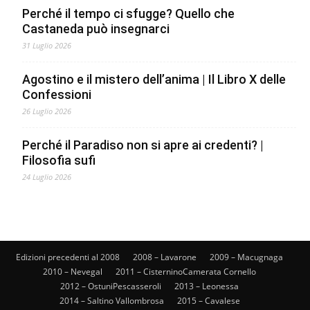
Perché il tempo ci sfugge? Quello che
Castaneda può insegnarci
31 Luglio 2026
Agostino e il mistero dell’anima | Il Libro X delle
Confessioni
26 Luglio 2026
Perché il Paradiso non si apre ai credenti? |
Filosofia sufi
24 Luglio 2026
Edizioni precedenti al 2008
2008 – Lavarone
2009 – Macugnaga
2010 – Nevegal
2011 – CisterninoCamerata Cornello
2012 – OstuniPescasseroli
2013 – Leonessa
2014 – Saltino Vallombrosa
2015 – Cavalese