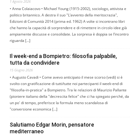
1 Agosto 2026
• Anna Colaiacovo • Michael Young (1915-2002), sociologo, attivista e
politico britannico. A destra il suo "L’avvento della meritocrazia",
Edizioni di Comunità 2014 (prima ed. 1962) A volte si incontrano libri
che hanno la capacità di sorprendere e di rimettere in circolo idee già
ampiamente discusse e consolidate. La sorpresa è doppia se l’incontro
riguarda […]
Il week-end a Bompietro: filosofia palpabile,
tutta da condividere
15 Giugno 2026
• Augusto Cavadi • Come avevo anticipato il mese scorso (vedi) si è
svolto con gratificazione di tutti/tutte noi partecipanti il week-end di
"filosofia-in-pratica" a Bompietro. Tra le relazioni di Maurizio Pallante
(pioniere italiano della "decrescita felice" che ci ha spiegato perché, da
un po' di tempo, preferisce la formula meno scandalosa di
"conversione economica […]
Salutiamo Edgar Morin, pensatore
mediterraneo