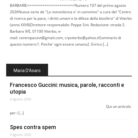
BARBARIE======================Numero 107 del primo agosto
2026Nuova serie de "La nonviolenza e' in cammino" a cura del "Centro
di ricerca per la pace, i diritti umani e la difesa della biosfera" di Viterbo
(anno XXVII)Direttore responsabile: Peppe Sini. Redazione: strada S.
Barbara 9/E, 01100 Viterbo, e-
mail: centropacevt@gmail.com, crpviterbo@yahoo.itSommario di
questo numero:1. Poiche' ogni essere umano2. Enrico […]
Maria D’Asaro
Francesco Guccini: musica, parole, racconti e
utopia
6 Agosto 2026
Qui un articolo
per i […]
Spes contra spem
4 Agosto 2026