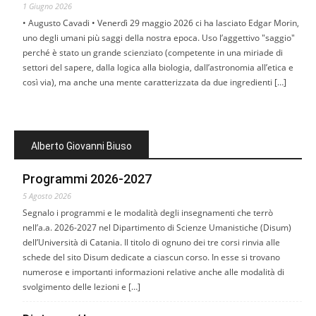
1 Giugno 2026
• Augusto Cavadi • Venerdì 29 maggio 2026 ci ha lasciato Edgar Morin,
uno degli umani più saggi della nostra epoca. Uso l’aggettivo "saggio"
perché è stato un grande scienziato (competente in una miriade di
settori del sapere, dalla logica alla biologia, dall’astronomia all’etica e
così via), ma anche una mente caratterizzata da due ingredienti […]
Alberto Giovanni Biuso
Programmi 2026-2027
5 Agosto 2026
Segnalo i programmi e le modalità degli insegnamenti che terrò
nell’a.a. 2026-2027 nel Dipartimento di Scienze Umanistiche (Disum)
dell’Università di Catania. Il titolo di ognuno dei tre corsi rinvia alle
schede del sito Disum dedicate a ciascun corso. In esse si trovano
numerose e importanti informazioni relative anche alle modalità di
svolgimento delle lezioni e […]