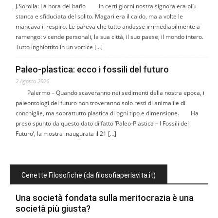
J.Sorolla: La hora del baño In certi giorni nostra signora era più
stanca e sfiduciata del solito. Magari era il caldo, ma a volte le
mancava il respiro. Le pareva che tutto andasse irrimediabilmente a
ramengo: vicende personali, la sua città, il suo paese, il mondo intero.
Tutto inghiottito in un vortice […]
Paleo-plastica: ecco i fossili del futuro
2 Agosto 2026
Palermo – Quando scaveranno nei sedimenti della nostra epoca, i
paleontologi del futuro non troveranno solo resti di animali e di
conchiglie, ma soprattutto plastica di ogni tipo e dimensione. Ha
preso spunto da questo dato di fatto ‘Paleo-Plastica – I Fossili del
Futuro’, la mostra inaugurata il 21 […]
Cenette Filosofiche (da filosofiaperlavita.it)
Una società fondata sulla meritocrazia è una
società più giusta?