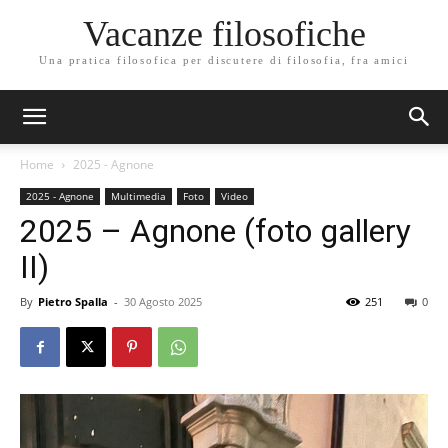
Vacanze filosofiche
Una pratica filosofica per discutere di filosofia, fra amici
Home
2025 - Agnone
2025 - Agnone
Multimedia
Foto
Video
2025 – Agnone (foto gallery
II)
By
Pietro Spalla
-
30 Agosto 2025
251
0