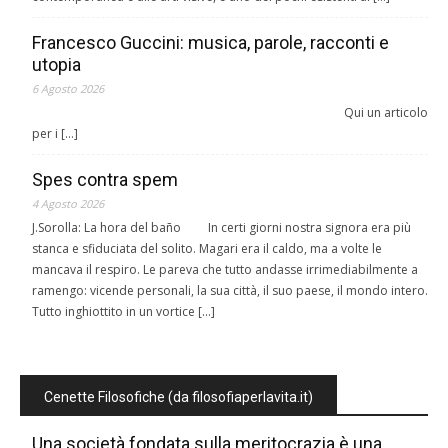
Francesco Guccini: musica, parole, racconti e
utopia
6 Agosto 2026
Qui un articolo
per i […]
Spes contra spem
4 Agosto 2026
J.Sorolla: La hora del baño In certi giorni nostra signora era più
stanca e sfiduciata del solito. Magari era il caldo, ma a volte le
mancava il respiro. Le pareva che tutto andasse irrimediabilmente a
ramengo: vicende personali, la sua città, il suo paese, il mondo intero.
Tutto inghiottito in un vortice […]
Cenette Filosofiche (da filosofiaperlavita.it)
Una società fondata sulla meritocrazia è una