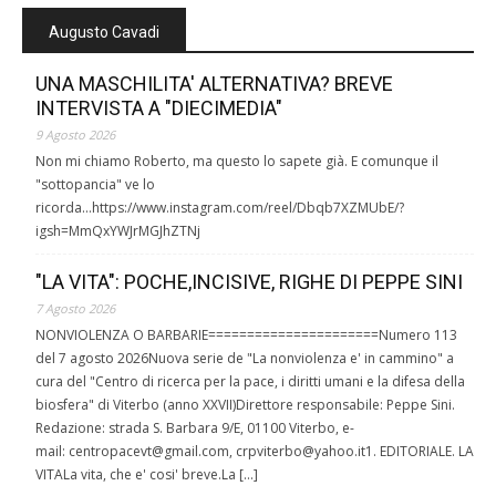
Augusto Cavadi
UNA MASCHILITA' ALTERNATIVA? BREVE
INTERVISTA A "DIECIMEDIA"
9 Agosto 2026
Non mi chiamo Roberto, ma questo lo sapete già. E comunque il
"sottopancia" ve lo
ricorda...https://www.instagram.com/reel/Dbqb7XZMUbE/?
igsh=MmQxYWJrMGJhZTNj
"LA VITA": POCHE,INCISIVE, RIGHE DI PEPPE SINI
7 Agosto 2026
NONVIOLENZA O BARBARIE======================Numero 113
del 7 agosto 2026Nuova serie de "La nonviolenza e' in cammino" a
cura del "Centro di ricerca per la pace, i diritti umani e la difesa della
biosfera" di Viterbo (anno XXVII)Direttore responsabile: Peppe Sini.
Redazione: strada S. Barbara 9/E, 01100 Viterbo, e-
mail: centropacevt@gmail.com, crpviterbo@yahoo.it1. EDITORIALE. LA
VITALa vita, che e' cosi' breve.La […]