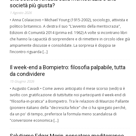
società più giusta?
1 Agosto 2026
• Anna Colaiacovo • Michael Young (1915-2002), sociologo, attivista e
politico britannico. A destra il suo "L’avvento della meritocrazia",
Edizioni di Comunità 2014 (prima ed. 1962) A volte si incontrano libri
che hanno la capacità di sorprendere e di rimettere in circolo idee già
ampiamente discusse e consolidate. La sorpresa è doppia se
l’incontro riguarda […]
Il week-end a Bompietro: filosofia palpabile, tutta
da condividere
15 Giugno 2026
• Augusto Cavadi • Come avevo anticipato il mese scorso (vedi) si è
svolto con gratificazione di tutti/tutte noi partecipanti il week-end di
"filosofia-in-pratica" a Bompietro. Tra le relazioni di Maurizio Pallante
(pioniere italiano della "decrescita felice" che ci ha spiegato perché,
da un po' di tempo, preferisce la formula meno scandalosa di
"conversione economica […]
Salutiamo Edgar Morin, pensatore mediterraneo