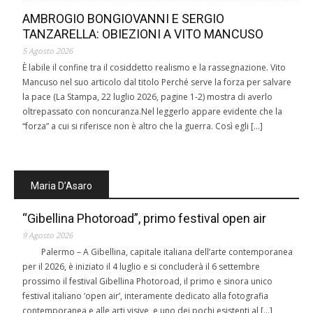
AMBROGIO BONGIOVANNI E SERGIO
TANZARELLA: OBIEZIONI A VITO MANCUSO
5 Agosto 2026
È labile il confine tra il cosiddetto realismo e la rassegnazione. Vito
Mancuso nel suo articolo dal titolo Perché serve la forza per salvare
la pace (La Stampa, 22 luglio 2026, pagine 1-2) mostra di averlo
oltrepassato con noncuranza.Nel leggerlo appare evidente che la
“forza” a cui si riferisce non è altro che la guerra. Così egli […]
Maria D’Asaro
“Gibellina Photoroad”, primo festival open air
9 Agosto 2026
Palermo – A Gibellina, capitale italiana dell’arte contemporanea
per il 2026, è iniziato il 4 luglio e si concluderà il 6 settembre
prossimo il festival Gibellina Photoroad, il primo e sinora unico
festival italiano ‘open air’, interamente dedicato alla fotografia
contemporanea e alle arti visive, e uno dei pochi esistenti al […]