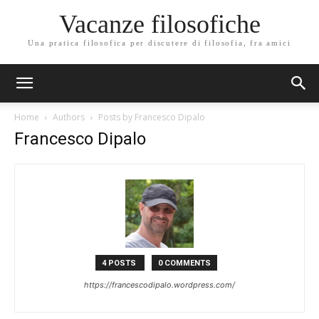
Vacanze filosofiche
Una pratica filosofica per discutere di filosofia, fra amici
Home
Authors
Posts by Francesco Dipalo
Francesco Dipalo
4 POSTS
0 COMMENTS
https://francescodipalo.wordpress.com/