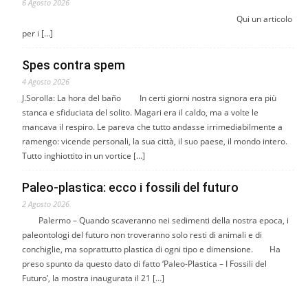
6 Agosto 2026
Qui un articolo
per i […]
Spes contra spem
4 Agosto 2026
J.Sorolla: La hora del baño In certi giorni nostra signora era più
stanca e sfiduciata del solito. Magari era il caldo, ma a volte le
mancava il respiro. Le pareva che tutto andasse irrimediabilmente a
ramengo: vicende personali, la sua città, il suo paese, il mondo intero.
Tutto inghiottito in un vortice […]
Paleo-plastica: ecco i fossili del futuro
2 Agosto 2026
Palermo – Quando scaveranno nei sedimenti della nostra epoca, i
paleontologi del futuro non troveranno solo resti di animali e di
conchiglie, ma soprattutto plastica di ogni tipo e dimensione. Ha
preso spunto da questo dato di fatto ‘Paleo-Plastica – I Fossili del
Futuro’, la mostra inaugurata il 21 […]