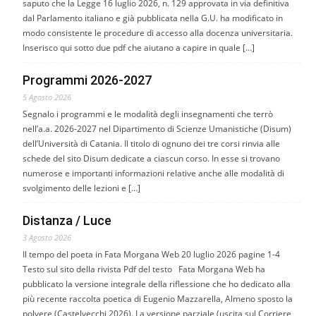
saputo che la Legge 16 luglio 2026, n. 129 approvata in via definitiva
dal Parlamento italiano e già pubblicata nella G.U. ha modificato in
modo consistente le procedure di accesso alla docenza universitaria.
Inserisco qui sotto due pdf che aiutano a capire in quale […]
Programmi 2026-2027
5 Agosto 2026
Segnalo i programmi e le modalità degli insegnamenti che terrò
nell’a.a. 2026-2027 nel Dipartimento di Scienze Umanistiche (Disum)
dell’Università di Catania. Il titolo di ognuno dei tre corsi rinvia alle
schede del sito Disum dedicate a ciascun corso. In esse si trovano
numerose e importanti informazioni relative anche alle modalità di
svolgimento delle lezioni e […]
Distanza / Luce
3 Agosto 2026
Il tempo del poeta in Fata Morgana Web 20 luglio 2026 pagine 1-4
Testo sul sito della rivista Pdf del testo Fata Morgana Web ha
pubblicato la versione integrale della riflessione che ho dedicato alla
più recente raccolta poetica di Eugenio Mazzarella, Almeno sposto la
polvere (Castelvecchi 2026). La versione parziale (uscita sul Corriere