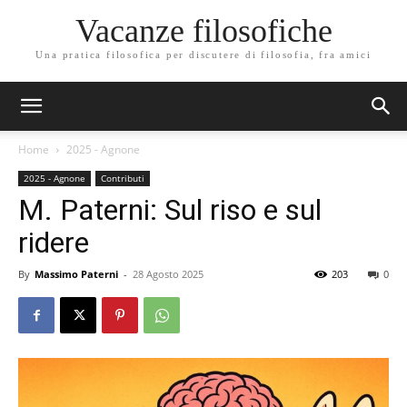
Vacanze filosofiche
Una pratica filosofica per discutere di filosofia, fra amici
Home
2025 - Agnone
2025 - Agnone
Contributi
M. Paterni: Sul riso e sul
ridere
By
Massimo Paterni
-
28 Agosto 2025
203
0