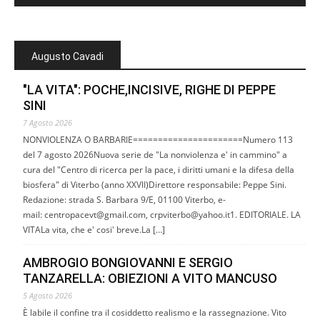
Augusto Cavadi
"LA VITA": POCHE,INCISIVE, RIGHE DI PEPPE
SINI
7 Agosto 2026
NONVIOLENZA O BARBARIE======================Numero 113
del 7 agosto 2026Nuova serie de "La nonviolenza e' in cammino" a
cura del "Centro di ricerca per la pace, i diritti umani e la difesa della
biosfera" di Viterbo (anno XXVII)Direttore responsabile: Peppe Sini.
Redazione: strada S. Barbara 9/E, 01100 Viterbo, e-
mail: centropacevt@gmail.com, crpviterbo@yahoo.it1. EDITORIALE. LA
VITALa vita, che e' cosi' breve.La […]
AMBROGIO BONGIOVANNI E SERGIO
TANZARELLA: OBIEZIONI A VITO MANCUSO
5 Agosto 2026
È labile il confine tra il cosiddetto realismo e la rassegnazione. Vito