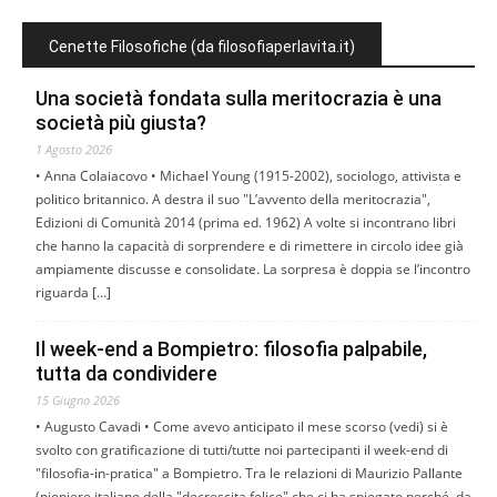
Cenette Filosofiche (da filosofiaperlavita.it)
Una società fondata sulla meritocrazia è una
società più giusta?
1 Agosto 2026
• Anna Colaiacovo • Michael Young (1915-2002), sociologo, attivista e
politico britannico. A destra il suo "L’avvento della meritocrazia",
Edizioni di Comunità 2014 (prima ed. 1962) A volte si incontrano libri
che hanno la capacità di sorprendere e di rimettere in circolo idee già
ampiamente discusse e consolidate. La sorpresa è doppia se l’incontro
riguarda […]
Il week-end a Bompietro: filosofia palpabile,
tutta da condividere
15 Giugno 2026
• Augusto Cavadi • Come avevo anticipato il mese scorso (vedi) si è
svolto con gratificazione di tutti/tutte noi partecipanti il week-end di
"filosofia-in-pratica" a Bompietro. Tra le relazioni di Maurizio Pallante
(pioniere italiano della "decrescita felice" che ci ha spiegato perché, da